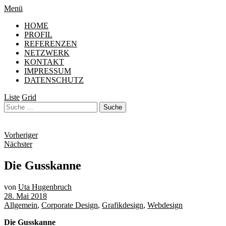
Menü
HOME
PROFIL
REFERENZEN
NETZWERK
KONTAKT
IMPRESSUM
DATENSCHUTZ
Liste
Grid
Vorheriger
Nächster
Die Gusskanne
von
Uta Hugenbruch
28. Mai 2018
Allgemein
,
Corporate Design
,
Grafikdesign
,
Webdesign
Die Gusskanne